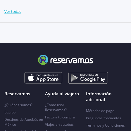
Ver todas
Reservamos
Ayuda al viajero
Información
adicional
¿Quiénes somos?
¿Cómo usar
Reservamos?
Métodos de pago
Equipo
Factura tu compra
Preguntas frecuentes
Destinos de Autobús en
México
Viajes en autobús
Términos y Condiciones