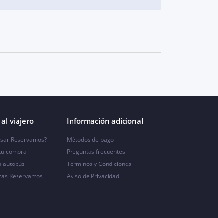
al viajero
Información adicional
sar Reservamos?
Métodos de pago
 tu compra
Preguntas frecuentes
n autobús
Términos y Condiciones
ras Reservamos
Aviso de Privacidad