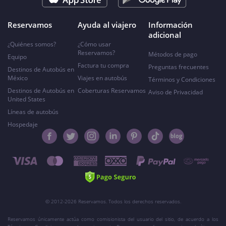
Reservamos
Ayuda al viajero
Información
adicional
¿Quiénes somos?
¿Cómo usar
Reservamos?
Métodos de pago
Equipo
Factura tu compra
Preguntas frecuentes
Destinos de Autobús en
México
Viajes en autobús
Términos y Condiciones
Destinos de Autobús en
Coberturas Reservamos
Aviso de Privacidad
United States
Líneas de autobús
Hospedaje
© 2012-2026 Reservamos. Todos los derechos reservados.
Reservamos únicamente actúa como comisionista del usuario del sitio, de acuerdo a los