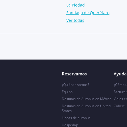
La Piedad
Santiago de Querétaro
Ver todas
Reservamos
Ayuda 
¿Quiénes somos?
¿Cómo u
Equipo
Factura
Destinos de Autobús en México
Viajes e
Destinos de Autobús en United
Cobertu
States
Líneas de autobús
Hospedaje