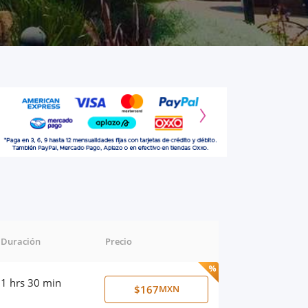
Duración
Precio
1 hrs 30 min
$167
MXN