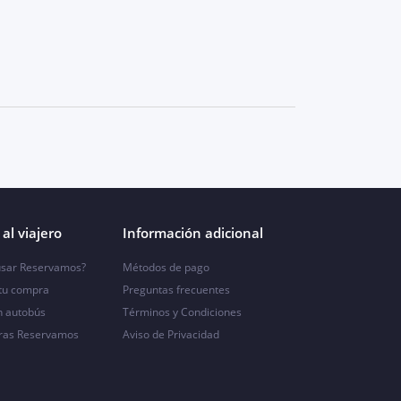
al viajero
Información adicional
sar Reservamos?
Métodos de pago
 tu compra
Preguntas frecuentes
n autobús
Términos y Condiciones
ras Reservamos
Aviso de Privacidad