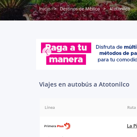
Inicio
Destinos de México
Atotonilco
Viajes en autobús a Atotonilco
Línea
Ruta
La P