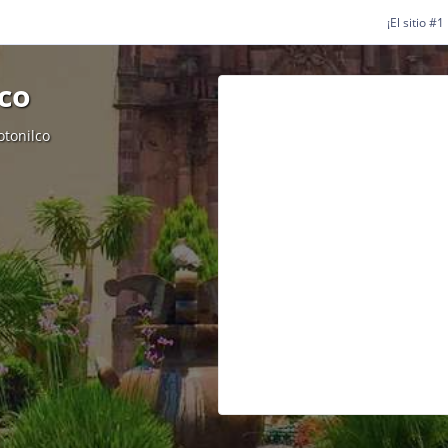
¡El sitio #
co
otonilco