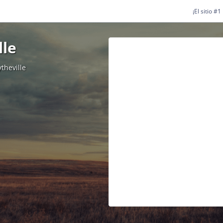
¡El sitio #
lle
theville