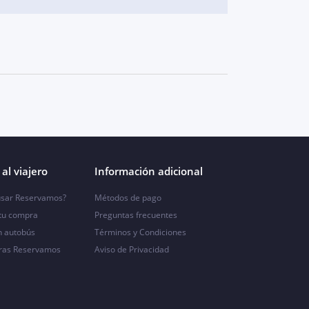
al viajero
Información adicional
sar Reservamos?
Métodos de pago
 tu compra
Preguntas frecuentes
n autobús
Términos y Condiciones
ras Reservamos
Aviso de Privacidad