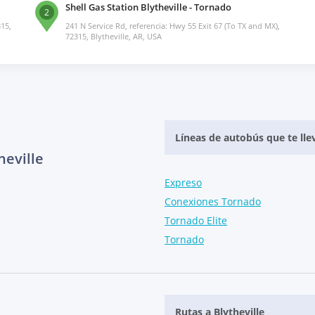
Shell Gas Station Blytheville - Tornado
2
315,
241 N Service Rd, referencia: Hwy 55 Exit 67 (To TX and MX),
72315, Blytheville, AR, USA
Líneas de autobús que te llev
heville
Expreso
Conexiones Tornado
Tornado Elite
Tornado
Rutas a Blytheville