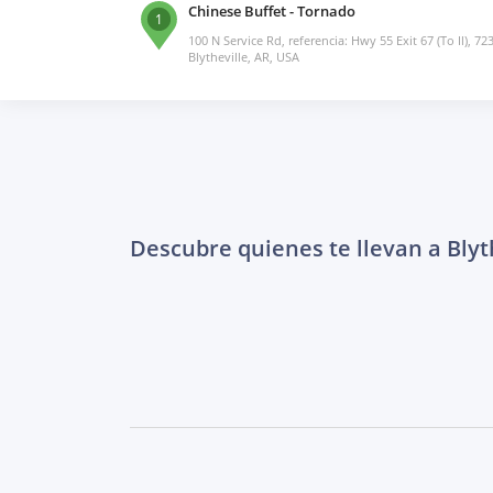
Chinese Buffet - Tornado
1
100 N Service Rd, referencia: Hwy 55 Exit 67 (To Il), 72
Blytheville, AR, USA
Descubre quienes te llevan a Blyt