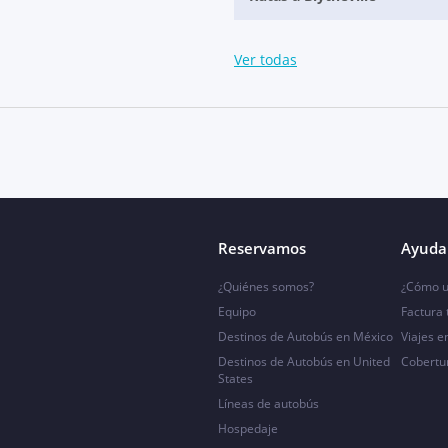
Ver todas
Reservamos
Ayuda 
¿Quiénes somos?
¿Cómo u
Equipo
Factura
Destinos de Autobús en México
Viajes e
Destinos de Autobús en United
Cobertu
States
Líneas de autobús
Hospedaje