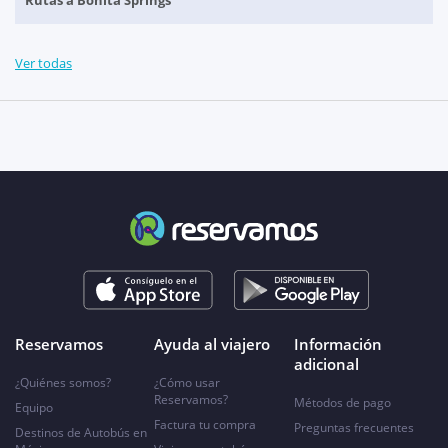
Rutas a Bonita Springs
Ver todas
Reservamos
Ayuda al viajero
Información
adicional
¿Quiénes somos?
¿Cómo usar
Reservamos?
Métodos de pago
Equipo
Factura tu compra
Preguntas frecuentes
Destinos de Autobús en