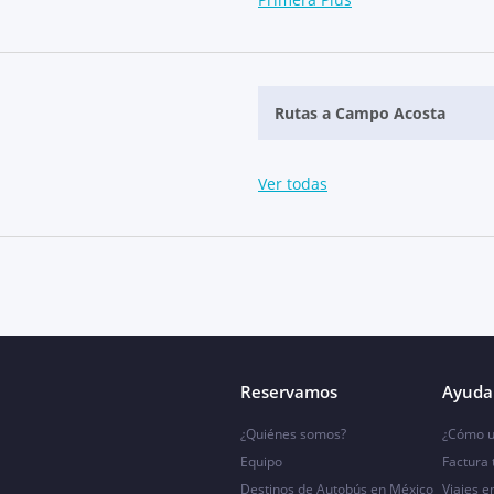
Rutas a Campo Acosta
Ver todas
Reservamos
Ayuda 
¿Quiénes somos?
¿Cómo u
Equipo
Factura
Destinos de Autobús en México
Viajes e