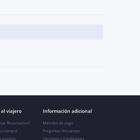
al viajero
Información adicional
sar Reservamos?
Métodos de pago
 tu compra
Preguntas frecuentes
n autobús
Términos y Condiciones