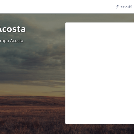
¡El sitio #
Acosta
ampo Acosta