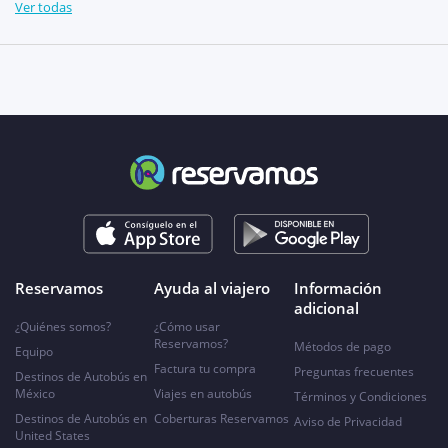
Ver todas
Reservamos
Ayuda al viajero
Información
adicional
¿Quiénes somos?
¿Cómo usar
Reservamos?
Métodos de pago
Equipo
Factura tu compra
Preguntas frecuentes
Destinos de Autobús en
México
Viajes en autobús
Términos y Condiciones
Destinos de Autobús en
Coberturas Reservamos
Aviso de Privacidad
United States