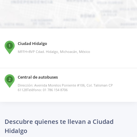
Ciudad Hidalgo
1
MFFH+8VP Cdad. Hidalgo, Michoacán, México
Central de autobuses
2
Dirección: Avenida Morelos Poniente #106, Col. Talisman CP
61128Teléfono: 01 786 154 8706
Descubre quienes te llevan a Ciudad
Hidalgo