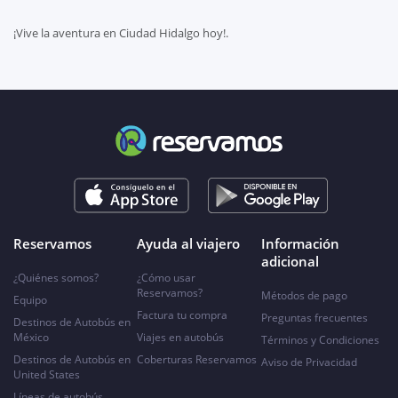
¡Vive la aventura en Ciudad Hidalgo hoy!.
Reservamos
Ayuda al viajero
Información
adicional
¿Quiénes somos?
¿Cómo usar
Reservamos?
Métodos de pago
Equipo
Factura tu compra
Preguntas frecuentes
Destinos de Autobús en
México
Viajes en autobús
Términos y Condiciones
Destinos de Autobús en
Coberturas Reservamos
Aviso de Privacidad
United States
Líneas de autobús