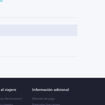
al viajero
Información adicional
sar Reservamos?
Métodos de pago
 tu compra
Preguntas frecuentes