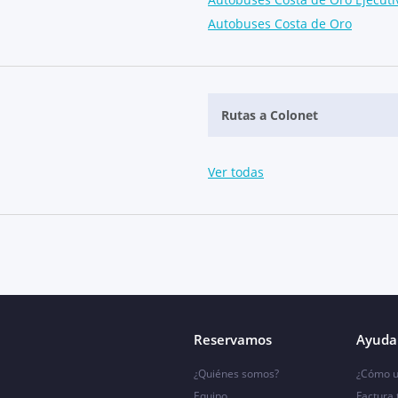
Autobuses Costa de Oro
Rutas a Colonet
Ver todas
Reservamos
Ayuda 
¿Quiénes somos?
¿Cómo u
Equipo
Factura