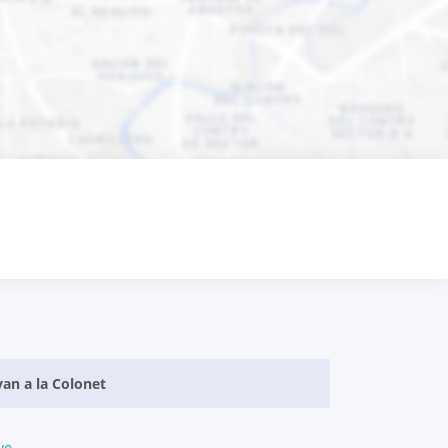
van a la Colonet
vo