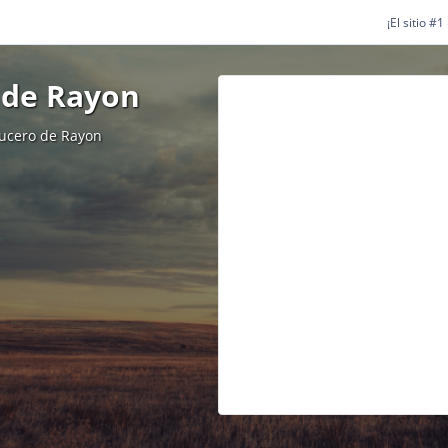
¡El sitio #
 de Rayon
rucero de Rayon