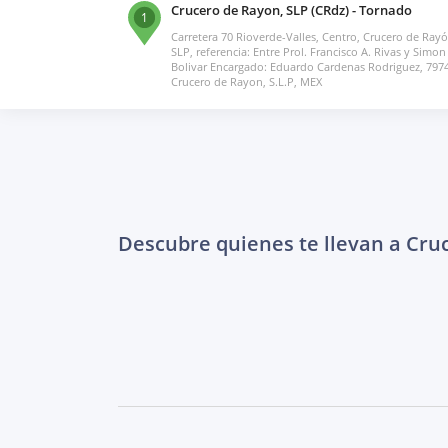
Crucero de Rayon, SLP (CRdz) - Tornado
1
Carretera 70 Rioverde-Valles, Centro, Crucero de Rayó
SLP, referencia: Entre Prol. Francisco A. Rivas y Simon
Bolivar Encargado: Eduardo Cardenas Rodriguez, 797
Crucero de Rayon, S.L.P, MEX
Descubre quienes te llevan a Cru