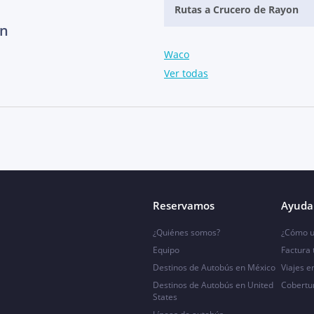
Rutas a Crucero de Rayon
on
Waco
Ver todas
Reservamos
Ayuda 
¿Quiénes somos?
¿Cómo u
Equipo
Factura
Destinos de Autobús en México
Viajes e
Destinos de Autobús en United
Cobertu
States