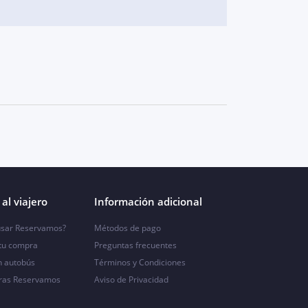
al viajero
Información adicional
sar Reservamos?
Métodos de pago
 tu compra
Preguntas frecuentes
n autobús
Términos y Condiciones
ras Reservamos
Aviso de Privacidad