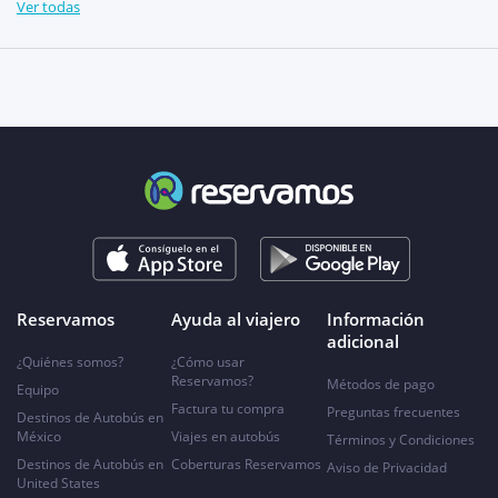
Ver todas
Reservamos
Ayuda al viajero
Información
adicional
¿Quiénes somos?
¿Cómo usar
Reservamos?
Métodos de pago
Equipo
Factura tu compra
Preguntas frecuentes
Destinos de Autobús en
México
Viajes en autobús
Términos y Condiciones
Destinos de Autobús en
Coberturas Reservamos
Aviso de Privacidad
United States