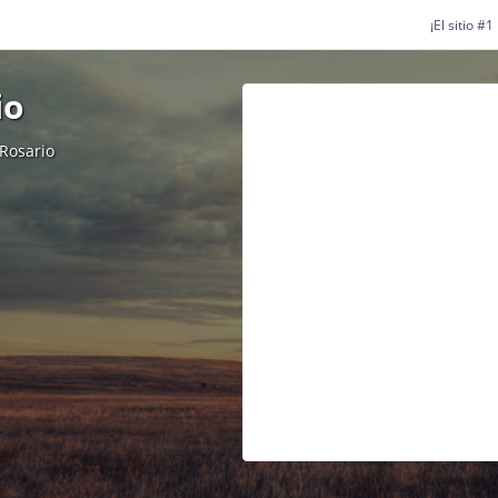
¡El sitio #
io
 Rosario