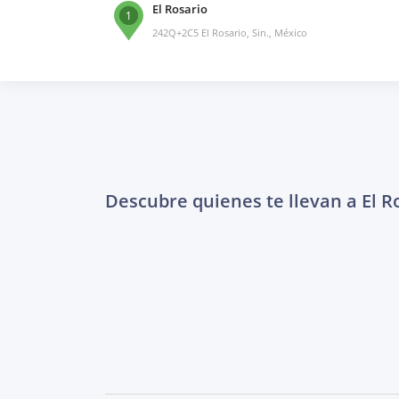
El Rosario
1
242Q+2C5 El Rosario, Sin., México
Descubre quienes te llevan a El R