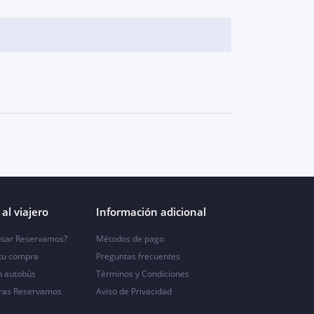
al viajero
Información adicional
sar Reservamos?
Métodos de pago
 tu compra
Preguntas frecuentes
n autobús
Términos y Condiciones
ras Reservamos
Aviso de Privacidad