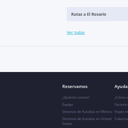
Rutas a El Rosario
Ver todas
Reservamos
Ayuda 
¿Quiénes somos?
¿Cómo u
Equipo
Factura
Destinos de Autobús en México
Viajes e
Destinos de Autobús en United
Cobertu
States