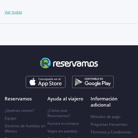
Ver todas
Reservamos
Ayuda al viajero
Información
adicional
¿Quiénes somos?
¿Cómo usar
Reservamos?
Métodos de pago
Equipo
Factura tu compra
Preguntas frecuentes
Destinos de Autobús en
México
Viajes en autobús
Términos y Condiciones