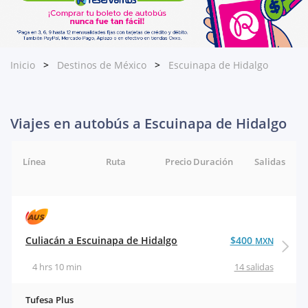
Inicio
Destinos de México
Escuinapa de Hidalgo
Viajes en autobús a Escuinapa de Hidalgo
Línea
Ruta
Precio
Duración
Salidas
Culiacán a Escuinapa de Hidalgo
$400
MXN
4 hrs 10 min
14 salidas
Tufesa Plus