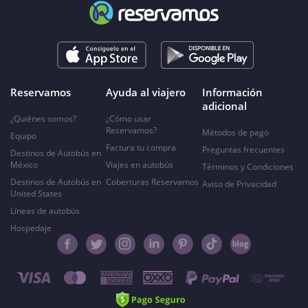
Reservamos
Ayuda al viajero
Información
adicional
¿Quiénes somos?
¿Cómo usar
Reservamos?
Métodos de pago
Equipo
Factura tu compra
Preguntas frecuentes
Destinos de Autobús en
México
Viajes en autobús
Términos y Condiciones
Destinos de Autobús en
Coberturas Reservamos
Aviso de Privacidad
United States
Líneas de autobús
Hospedaje