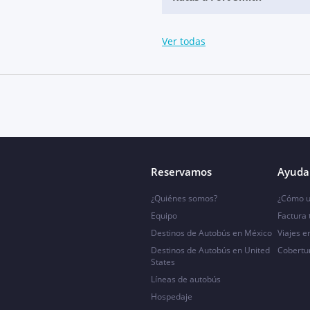
Ver todas
Reservamos
Ayuda 
¿Quiénes somos?
¿Cómo u
Equipo
Factura
Destinos de Autobús en México
Viajes e
Destinos de Autobús en United
Cobertu
States
Líneas de autobús
Hospedaje