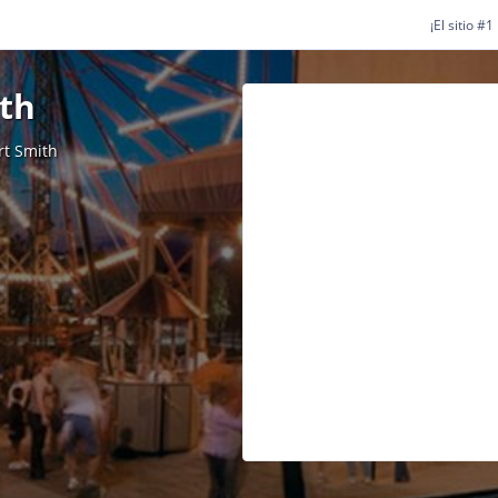
¡El sitio #
th
rt Smith