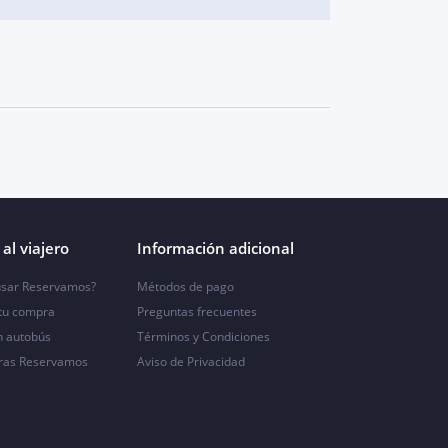
al viajero
Información adicional
sar Reservamos?
Métodos de pago
 tu compra
Preguntas frecuentes
n autobús
Términos y Condiciones
ras Reservamos
Aviso de Privacidad