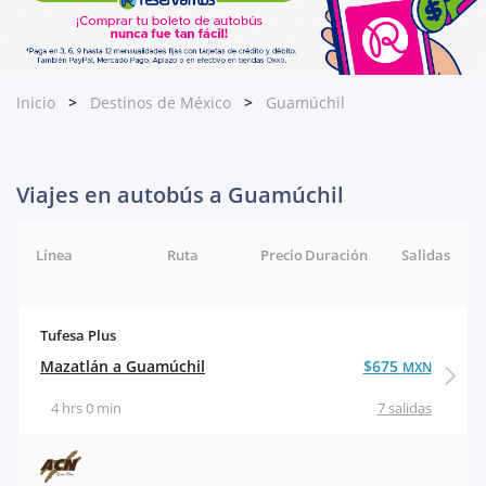
Inicio
Destinos de México
Guamúchil
Viajes en autobús a Guamúchil
Línea
Ruta
Precio
Duración
Salidas
Tufesa Plus
Mazatlán a Guamúchil
$675
MXN
4 hrs 0 min
7 salidas