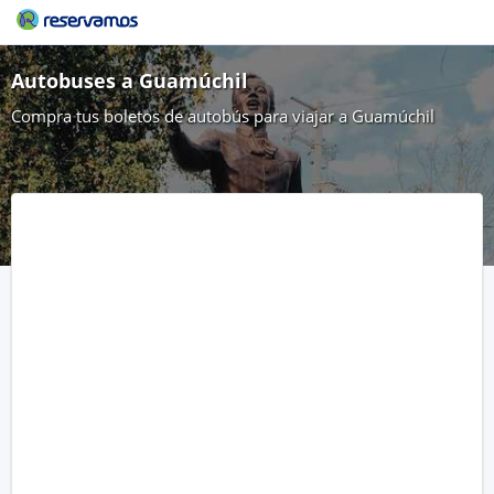
Autobuses a Guamúchil
Compra tus boletos de autobús para viajar a Guamúchil