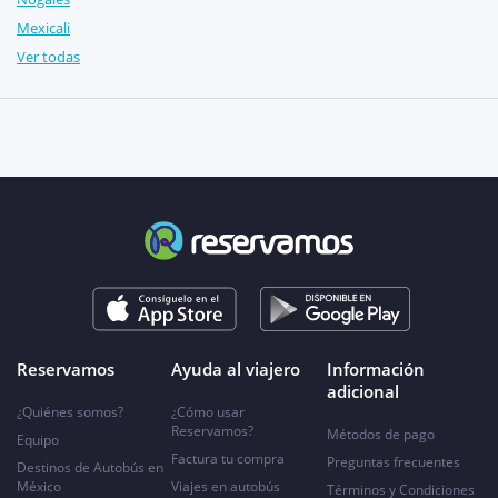
Mexicali
Ver todas
Reservamos
Ayuda al viajero
Información
adicional
¿Quiénes somos?
¿Cómo usar
Reservamos?
Métodos de pago
Equipo
Factura tu compra
Preguntas frecuentes
Destinos de Autobús en
México
Viajes en autobús
Términos y Condiciones