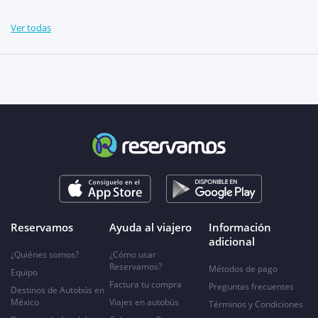
Ver todas
Reservamos
Ayuda al viajero
Información
adicional
¿Quiénes somos?
¿Cómo usar
Reservamos?
Métodos de pago
Equipo
Factura tu compra
Preguntas frecuentes
Destinos de Autobús en
México
Viajes en autobús
Términos y Condiciones