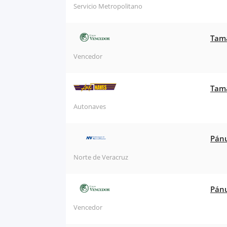
Servicio Metropolitano
Tama
Vencedor
Tama
Autonaves
Pánu
Norte de Veracruz
Pánu
Vencedor