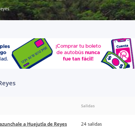
Reyes
 Reyes
Salidas
zunchale a Huejutla de Reyes
24 salidas