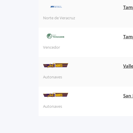
Tamp
Norte de Veracruz
Tamp
Vencedor
Vall
Autonaves
San 
Autonaves