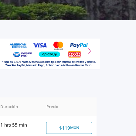
Duración
Precio
1 hrs 55 min
$119
MXN