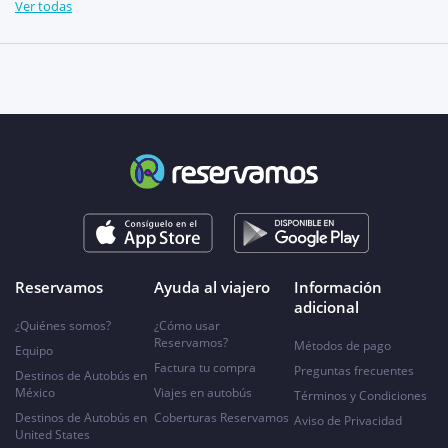
Ver todas
Reservamos
Ayuda al viajero
Información
adicional
¿Quiénes somos?
¿Cómo usar
Reservamos?
Métodos de pago
Equipo
Factura tu compra
Preguntas frecuentes
Destinos de Autobús en
México
Viajes en autobús
Términos y Condiciones
Destinos de Autobús en
Coberturas Reservamos
Aviso de Privacidad
United States