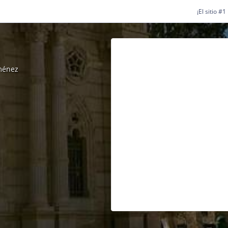
¡El sitio #
iménez