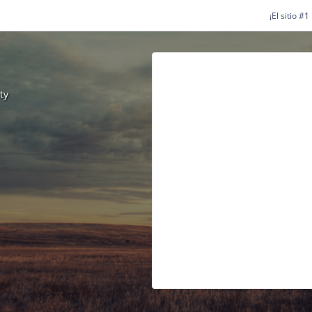
¡El sitio #
ty