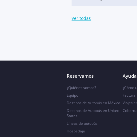
Ver todas
Reservamos
Ayuda 
¿Quiénes somos?
¿Cómo u
Equipo
Factura
Destinos de Autobús en México
Viajes e
Destinos de Autobús en United
Cobertu
States
Líneas de autobús
Hospedaje