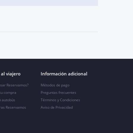
al viajero
Información adicional
sar Reservamos?
Métodos de pago
 tu compra
Preguntas frecuentes
n autobús
Términos y Condiciones
ras Reservamos
Aviso de Privacidad