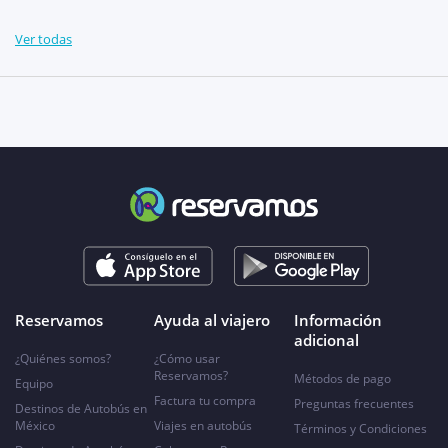
Ver todas
Reservamos
Ayuda al viajero
Información
adicional
¿Quiénes somos?
¿Cómo usar
Reservamos?
Métodos de pago
Equipo
Factura tu compra
Preguntas frecuentes
Destinos de Autobús en
México
Viajes en autobús
Términos y Condiciones