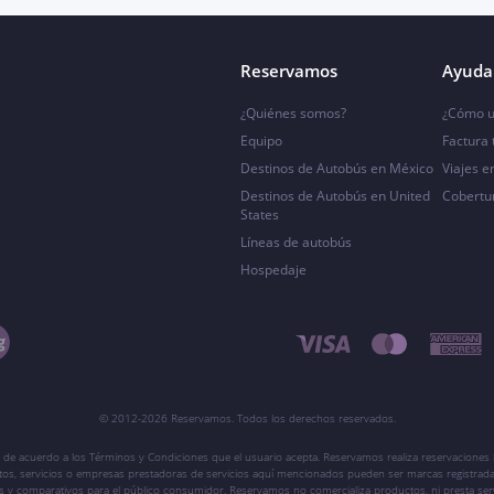
Reservamos
Ayuda 
¿Quiénes somos?
¿Cómo u
Equipo
Factura
Destinos de Autobús en México
Viajes e
Destinos de Autobús en United
Cobertu
States
Líneas de autobús
Hospedaje
© 2012-2026 Reservamos. Todos los derechos reservados.
 de acuerdo a los Términos y Condiciones que el usuario acepta. Reservamos realiza reservaciones l
ctos, servicios o empresas prestadoras de servicios aquí mencionados pueden ser marcas registrada
vos y comparativos para el público consumidor. Reservamos no comercializa productos, ni presta ser