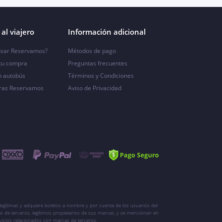
al viajero
Información adicional
sar Reservamos?
Métodos de pago
 tu compra
Preguntas frecuentes
n autobús
Términos y Condiciones
ras Reservamos
Aviso de Privacidad
egítimas y adquiere boletos a nombre y por cuenta de los usuarios del
s de terceros, legítimos propietarios de sus marcas, y se mencionan en
vicios relacionados con marcas de terceros.