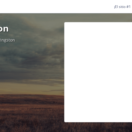
¡El sitio #
on
vingston