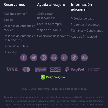
Reservamos
Ayuda al viajero
Información
adicional
¿Quiénes somos?
¿Cómo usar
Reservamos?
Métodos de pago
Equipo
Factura tu compra
Preguntas frecuentes
Destinos de Autobús en
México
Viajes en autobús
Términos y Condiciones
Destinos de Autobús en
Coberturas Reservamos
Aviso de Privacidad
United States
Líneas de autobús
Hospedaje
© 2012-2026 Reservamos. Todos los derechos reservados.
Reservamos únicamente actúa como comisionista del usuario del sitio, de acuerdo a los
Términos y Condiciones que el usuario acepta. Reservamos realiza reservaciones legítimas y
adquiere boletos a nombre y por cuenta de los usuarios del sitio con el proveedor del