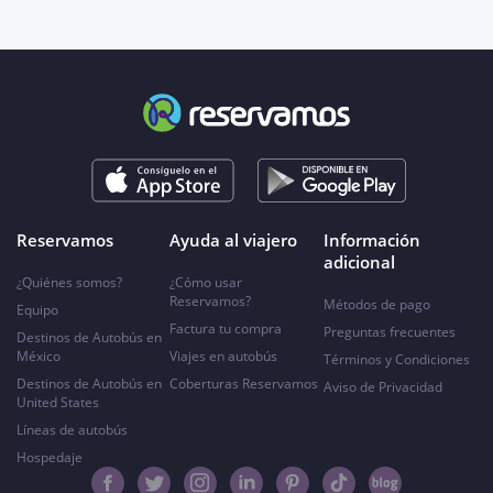
Reservamos
Ayuda al viajero
Información
adicional
¿Quiénes somos?
¿Cómo usar
Reservamos?
Métodos de pago
Equipo
Factura tu compra
Preguntas frecuentes
Destinos de Autobús en
México
Viajes en autobús
Términos y Condiciones
Destinos de Autobús en
Coberturas Reservamos
Aviso de Privacidad
United States
Líneas de autobús
Hospedaje