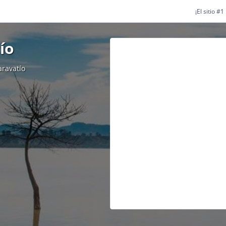
¡El sitio #
ío
aravatío