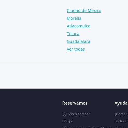
Ciudad de México
Morelia
Atlacomulco
Toluca
Guadalajara
Ver todas
Reservamos
Ayuda 
¿Quiénes somos?
¿Cómo u
Equipo
Factura