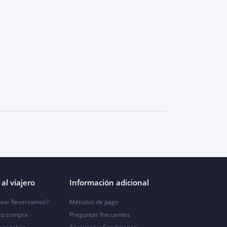
al viajero
Información adicional
sar Reservamos?
Métodos de pago
 tu compra
Preguntas frecuentes