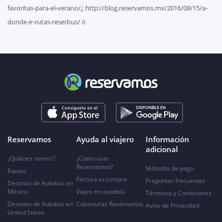
favoritas-para-el-verano/¿ http://blog.reservamos.mx/2016/08/15/a-
donde-ir-rutas-reserbus/ ó .
Reservamos
Ayuda al viajero
Información
adicional
¿Quiénes somos?
¿Cómo usar
Reservamos?
Métodos de pago
Equipo
Factura tu compra
Preguntas frecuentes
Destinos de Autobús en
México
Viajes en autobús
Términos y Condiciones
Destinos de Autobús en
Coberturas Reservamos
Aviso de Privacidad
United States