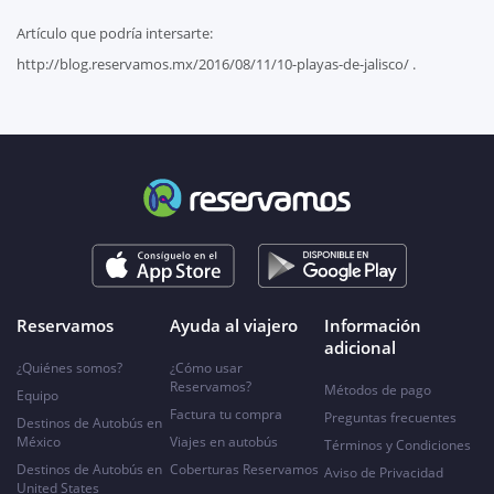
Artículo que podría intersarte:
http://blog.reservamos.mx/2016/08/11/10-playas-de-jalisco/ .
Reservamos
Ayuda al viajero
Información
adicional
¿Quiénes somos?
¿Cómo usar
Reservamos?
Métodos de pago
Equipo
Factura tu compra
Preguntas frecuentes
Destinos de Autobús en
México
Viajes en autobús
Términos y Condiciones
Destinos de Autobús en
Coberturas Reservamos
Aviso de Privacidad
United States