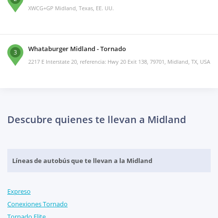
XWCG+GP Midland, Texas, EE. UU.
Whataburger Midland - Tornado
3
2217 E Interstate 20, referencia: Hwy 20 Exit 138, 79701, Midland, TX, USA
Descubre quienes te llevan a Midland
Líneas de autobús que te llevan a la Midland
Expreso
Conexiones Tornado
Tornado Elite