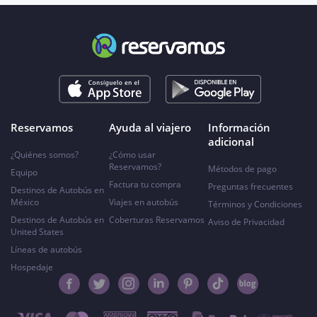
Reservamos
Ayuda al viajero
Información
adicional
¿Quiénes somos?
¿Cómo usar
Reservamos?
Métodos de pago
Equipo
Factura tu compra
Preguntas frecuentes
Destinos de Autobús en
México
Viajes en autobús
Términos y Condiciones
Destinos de Autobús en
Coberturas Reservamos
Aviso de Privacidad
United States
Líneas de autobús
Hospedaje