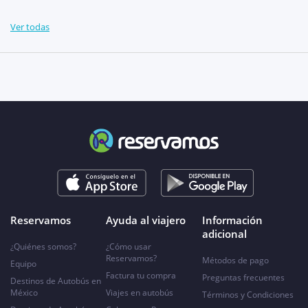
Ver todas
Reservamos
Ayuda al viajero
Información
adicional
¿Quiénes somos?
¿Cómo usar
Reservamos?
Métodos de pago
Equipo
Factura tu compra
Preguntas frecuentes
Destinos de Autobús en
México
Viajes en autobús
Términos y Condiciones