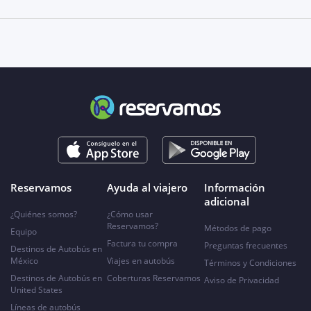
Reservamos
Ayuda al viajero
Información
adicional
¿Quiénes somos?
¿Cómo usar
Reservamos?
Métodos de pago
Equipo
Factura tu compra
Preguntas frecuentes
Destinos de Autobús en
México
Viajes en autobús
Términos y Condiciones
Destinos de Autobús en
Coberturas Reservamos
Aviso de Privacidad
United States
Líneas de autobús