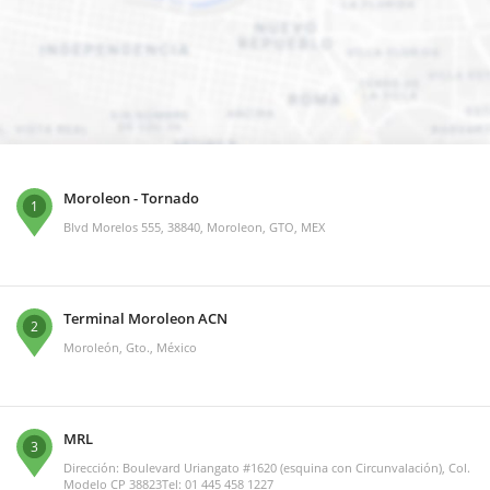
Moroleon - Tornado
1
Blvd Morelos 555, 38840, Moroleon, GTO, MEX
Terminal Moroleon ACN
2
Moroleón, Gto., México
MRL
3
Dirección: Boulevard Uriangato #1620 (esquina con Circunvalación), Col.
Modelo CP 38823Tel: 01 445 458 1227