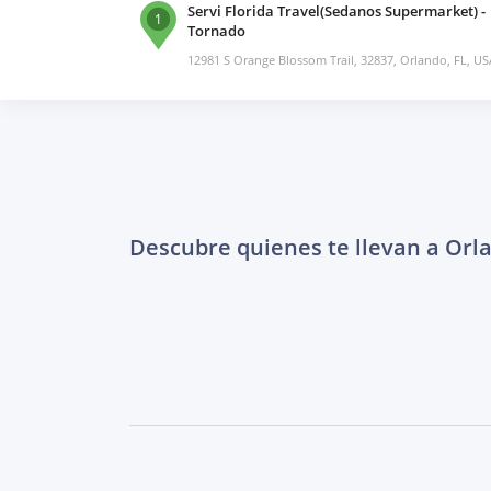
Servi Florida Travel(Sedanos Supermarket) -
1
Tornado
12981 S Orange Blossom Trail, 32837, Orlando, FL, US
Descubre quienes te llevan a Orl