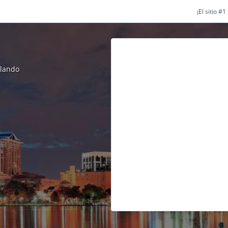
¡El sitio #
rlando