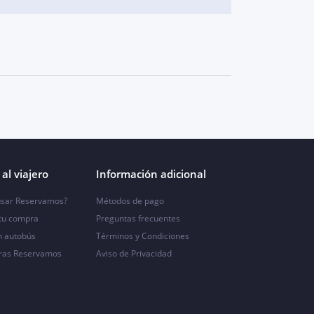
al viajero
Información adicional
sar Reservamos?
Métodos de pago
 tu compra
Preguntas frecuentes
n autobús
Términos y Condiciones
ras Reservamos
Aviso de Privacidad