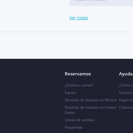
Ver todas
Reservamos
Ayuda 
¿Quiénes somos?
¿Cómo u
Equipo
Factura
Destinos de Autobús en México
Viajes e
Destinos de Autobús en United
Cobertu
States
Líneas de autobús
Hospedaje