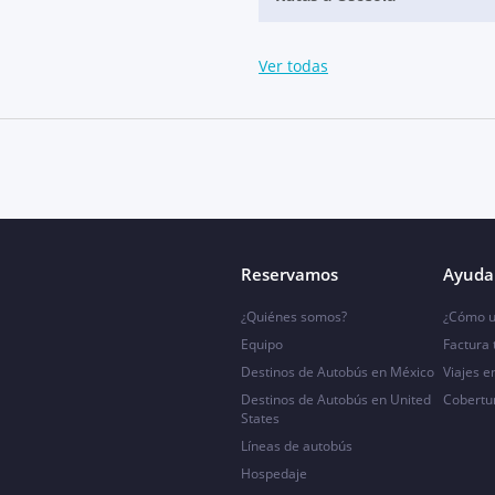
Ver todas
Reservamos
Ayuda 
¿Quiénes somos?
¿Cómo u
Equipo
Factura
Destinos de Autobús en México
Viajes e
Destinos de Autobús en United
Cobertu
States
Líneas de autobús
Hospedaje