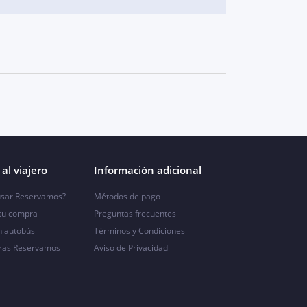
al viajero
Información adicional
sar Reservamos?
Métodos de pago
 tu compra
Preguntas frecuentes
n autobús
Términos y Condiciones
ras Reservamos
Aviso de Privacidad