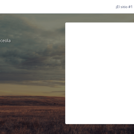
¡El sitio #
sceola