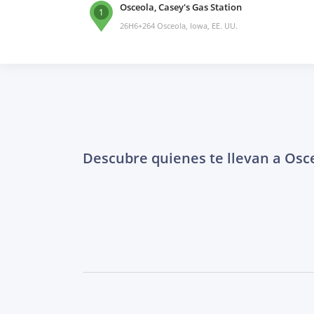
Osceola, Casey's Gas Station
1
26H6+264 Osceola, Iowa, EE. UU.
Descubre quienes te llevan a Osc