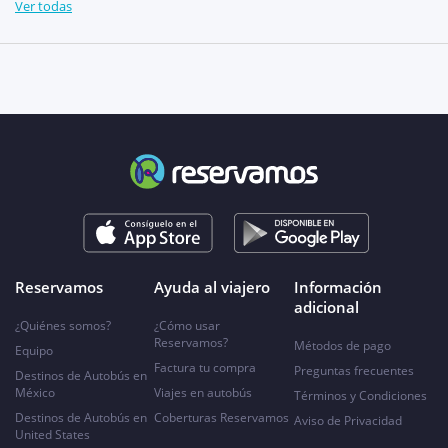
Ver todas
Reservamos
Ayuda al viajero
Información
adicional
¿Quiénes somos?
¿Cómo usar
Reservamos?
Métodos de pago
Equipo
Factura tu compra
Preguntas frecuentes
Destinos de Autobús en
México
Viajes en autobús
Términos y Condiciones
Destinos de Autobús en
Coberturas Reservamos
Aviso de Privacidad
United States