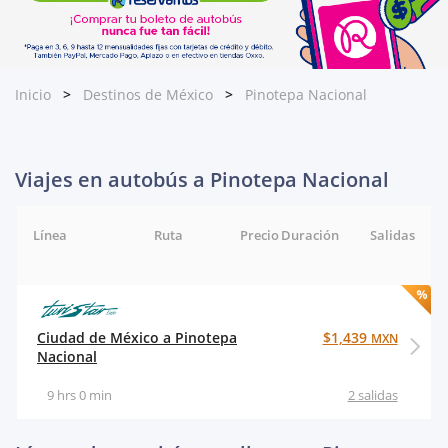
Inicio
Destinos de México
Pinotepa Nacional
Viajes en autobús a Pinotepa Nacional
Línea
Ruta
Precio
Duración
Salidas
Ciudad de México a Pinotepa
$1,439
MXN
Nacional
9 hrs 0 min
2 salidas