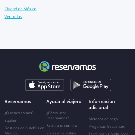
Ciudad de México
Ver todas
Reservamos
Ayuda al viajero
Información
adicional
¿Quiénes somos?
¿Cómo usar
Reservamos?
Métodos de pago
Equipo
Factura tu compra
Preguntas frecuentes
Destinos de Autobús en
México
Viajes en autobús
Términos y Condiciones