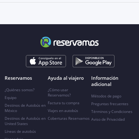
Reservamos
Ayuda al viajero
Información
adicional
¿Quiénes somos?
¿Cómo usar
Reservamos?
Métodos de pago
Equipo
Factura tu compra
Preguntas frecuentes
Destinos de Autobús en
México
Viajes en autobús
Términos y Condiciones
Destinos de Autobús en
Coberturas Reservamos
Aviso de Privacidad
United States
Líneas de autobús