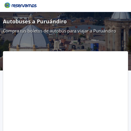
Autobuses a Puruándiro
Compra tus boletos de autobús para viajar a Puruándiro