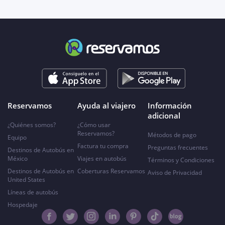
Reservamos
Ayuda al viajero
Información
adicional
¿Quiénes somos?
¿Cómo usar
Reservamos?
Métodos de pago
Equipo
Factura tu compra
Preguntas frecuentes
Destinos de Autobús en
México
Viajes en autobús
Términos y Condiciones
Destinos de Autobús en
Coberturas Reservamos
Aviso de Privacidad
United States
Líneas de autobús
Hospedaje