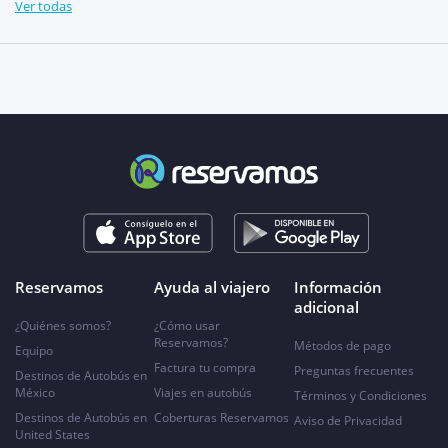
Ver todas
Reservamos
Ayuda al viajero
Información
adicional
¿Quiénes somos?
¿Cómo usar
Reservamos?
Métodos de pago
Equipo
Factura tu compra
Preguntas frecuentes
Destinos de Autobús en
México
Viajes en autobús
Términos y Condiciones
Destinos de Autobús en
Coberturas Reservamos
Aviso de Privacidad
United States