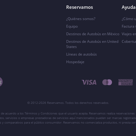
Reservamos
Ayuda 
¿Quiénes somos?
¿Cómo u
Equipo
Factura
Destinos de Autobús en México
Viajes e
Destinos de Autobús en United
Cobertu
States
Líneas de autobús
Hospedaje
© 2012-2026 Reservamos. Todos los derechos reservados.
 de acuerdo a los Términos y Condiciones que el usuario acepta. Reservamos realiza reservaciones l
ctos, servicios o empresas prestadoras de servicios aquí mencionados pueden ser marcas registrada
vos y comparativos para el público consumidor. Reservamos no comercializa productos, ni presta ser