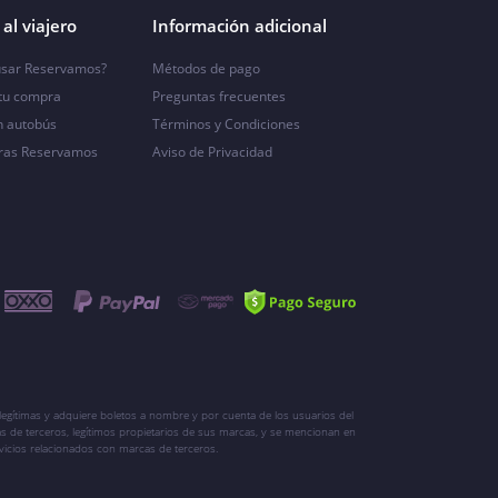
al viajero
Información adicional
sar Reservamos?
Métodos de pago
 tu compra
Preguntas frecuentes
n autobús
Términos y Condiciones
ras Reservamos
Aviso de Privacidad
egítimas y adquiere boletos a nombre y por cuenta de los usuarios del
s de terceros, legítimos propietarios de sus marcas, y se mencionan en
vicios relacionados con marcas de terceros.