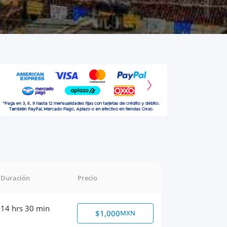
Duración
Precio
14 hrs 30 min
$1,000
MXN