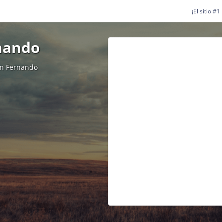
¡El sitio #
nando
an Fernando