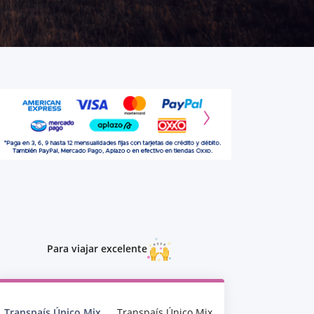
Para viajar excelente
Transpaís Único Mix
Transpaís Único Mix