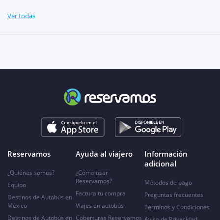
Ver todas
Reservamos
Ayuda al viajero
Información
adicional
¿Quiénes somos?
¿Cómo usar
Reservamos?
Métodos de pago
Equipo
Factura tu compra
Preguntas frecuentes
Destinos de Autobús en
México
Viajes en autobús
Términos y Condiciones
Destinos de Autobús en
Coberturas Reservamos
Aviso de Privacidad