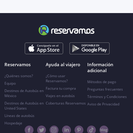
Reservamos
Ayuda al viajero
Información
adicional
¿Quiénes somos?
¿Cómo usar
Reservamos?
Métodos de pago
Equipo
Factura tu compra
Preguntas frecuentes
Destinos de Autobús en
México
Viajes en autobús
Términos y Condiciones
Destinos de Autobús en
Coberturas Reservamos
Aviso de Privacidad
United States
Líneas de autobús
Hospedaje