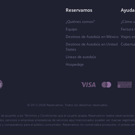
Reservamos
Ayuda 
¿Quiénes somos?
¿Cómo u
Equipo
Factura
Destinos de Autobús en México
Viajes e
Destinos de Autobús en United
Cobertu
States
Líneas de autobús
Hospedaje
© 2012-2026 Reservamos. Todos los derechos reservados.
 de acuerdo a los Términos y Condiciones que el usuario acepta. Reservamos realiza reservaciones l
ctos, servicios o empresas prestadoras de servicios aquí mencionados pueden ser marcas registrada
vos y comparativos para el público consumidor. Reservamos no comercializa productos, ni presta ser