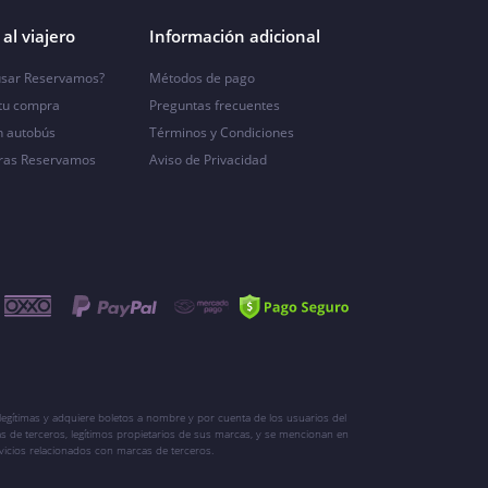
al viajero
Información adicional
sar Reservamos?
Métodos de pago
 tu compra
Preguntas frecuentes
n autobús
Términos y Condiciones
ras Reservamos
Aviso de Privacidad
egítimas y adquiere boletos a nombre y por cuenta de los usuarios del
s de terceros, legítimos propietarios de sus marcas, y se mencionan en
vicios relacionados con marcas de terceros.