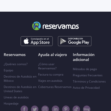
Reservamos
Ayuda al viajero
Información
adicional
¿Quiénes somos?
¿Cómo usar
Reservamos?
Métodos de pago
Equipo
Factura tu compra
Preguntas frecuentes
Destinos de Autobús en
México
Viajes en autobús
Términos y Condiciones
Destinos de Autobús en
Coberturas Reservamos
Aviso de Privacidad
United States
Líneas de autobús
Hospedaje