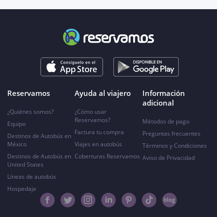
Reservamos
Ayuda al viajero
Información
adicional
¿Quiénes somos?
¿Cómo usar
Reservamos?
Métodos de pago
Equipo
Factura tu compra
Preguntas frecuentes
Destinos de Autobús en
México
Viajes en autobús
Términos y Condiciones
Destinos de Autobús en
Coberturas Reservamos
Aviso de Privacidad
United States
Líneas de autobús
Hospedaje