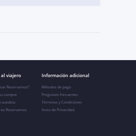
al viajero
Información adicional
sar Reservamos?
Métodos de pago
 tu compra
Preguntas frecuentes
n autobús
Términos y Condiciones
ras Reservamos
Aviso de Privacidad