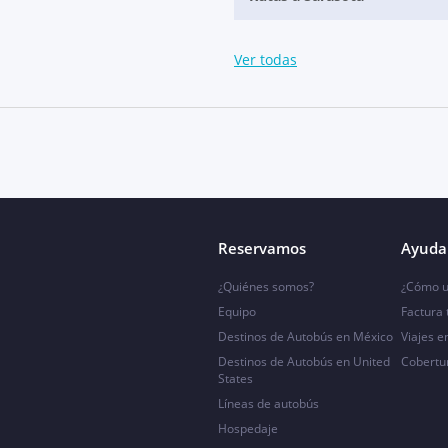
Ver todas
Reservamos
Ayuda 
¿Quiénes somos?
¿Cómo u
Equipo
Factura
Destinos de Autobús en México
Viajes e
Destinos de Autobús en United
Cobertu
States
Líneas de autobús
Hospedaje