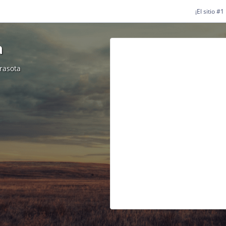
¡El sitio #
a
rasota