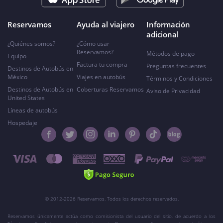
Reservamos
Ayuda al viajero
Información
adicional
¿Quiénes somos?
¿Cómo usar
Reservamos?
Métodos de pago
Equipo
Factura tu compra
Preguntas frecuentes
Destinos de Autobús en
México
Viajes en autobús
Términos y Condiciones
Destinos de Autobús en
Coberturas Reservamos
Aviso de Privacidad
United States
Líneas de autobús
Hospedaje
© 2012-2026 Reservamos. Todos los derechos reservados.
Reservamos únicamente actúa como comisionista del usuario del sitio, de acuerdo a los