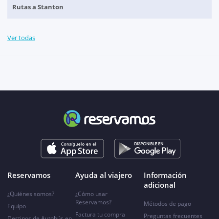
Rutas a Stanton
Ver todas
Reservamos
Ayuda al viajero
Información
adicional
¿Quiénes somos?
¿Cómo usar
Reservamos?
Métodos de pago
Equipo
Factura tu compra
Preguntas frecuentes
Destinos de Autobús en